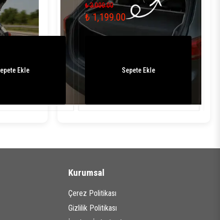
₺ 3,000.00
₺ 3
₺ 1,199.00
₺ 
epete Ekle
Sepete Ekle
Kurumsal
Çerez Politikası
Gizlilik Politikası