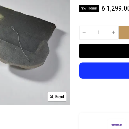
₺ 1,299.0
%57 İndirim
Büyüt