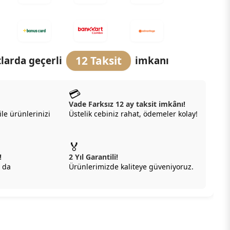
12 Taksit
larda geçerli
imkanı
💳
Vade Farksız 12 ay taksit imkânı!
ile ürünlerinizi
Üstelik cebiniz rahat, ödemeler kolay!
🏅
!
2 Yıl Garantili!
 da
Ürünlerimizde kaliteye güveniyoruz.