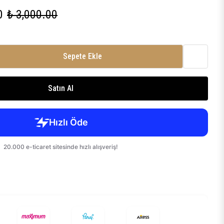
0
₺ 3,000.00
Sepete Ekle
Satın Al