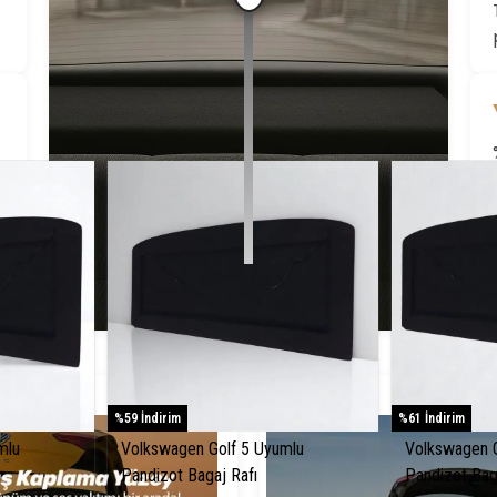
Öne Çıkanlar
%59 İndirim
%61 İndirim
mlu
Volkswagen Golf 5 Uyumlu
Volkswagen G
Pandizot Bagaj Rafı
Pandizot Bag