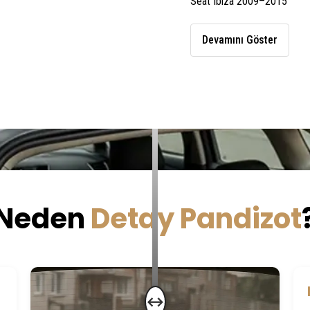
Seat
Ibiza
2009–
2015
Devamını Göster
Neden
Detay Pandizot
↔