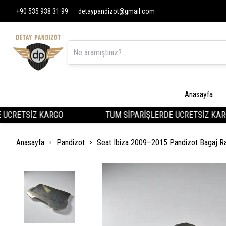
+90 535 938 31 99
detaypandizot@gmail.com
Anasayfa
CRETSİZ KARGO
TÜM SİPARİŞLERDE ÜCRETSİZ KARGO
Anasayfa
Pandizot
Seat Ibiza 2009–2015 Pandizot Bagaj Ra