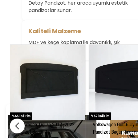
Bu ürün için değerlendirme yok
Detay Pandizot, her araca uyumlu estetik
pandizotlar sunar.
Kaliteli Malzeme
MDF ve keçe kaplama ile dayanıklı, şık
pandizotlar üretiyoruz.
%66 İndirim
%62 İndirim
Volkswagen Tiguan 2017 -2022
Volkswagen Golf 6 Uyu
Pandizot Bagaj Rafı
Pandizot Bagaj Rafı