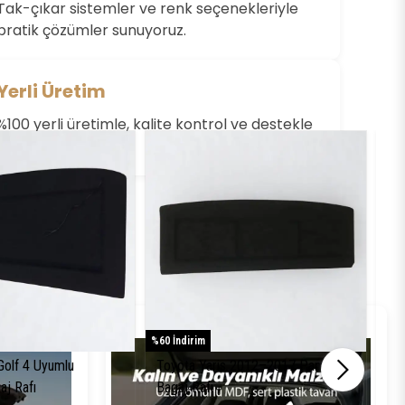
Değerlendirme Yazın
Tak-çıkar sistemler ve renk seçenekleriyle
pratik çözümler sunuyoruz.
Yerli Üretim
%100 yerli üretimle, kalite kontrol ve destekle
yanınızdayız.
%60 İndirim
%61 
olf 4 Uyumlu
Toyota Yaris 2012–2017 Pandizot
To
aj Rafı
Bagaj Rafı
Pa