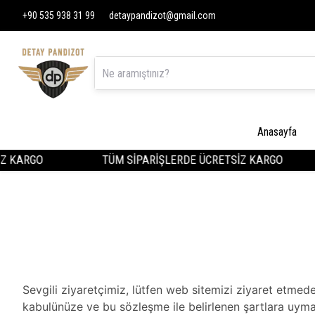
+90 535 938 31 99
detaypandizot@gmail.com
Anasayfa
 KARGO
TÜM SİPARİŞLERDE ÜCRETSİZ KARGO
Sevgili ziyaretçimiz, lütfen web sitemizi ziyaret etme
kabulünüze ve bu sözleşme ile belirlenen şartlara uyman