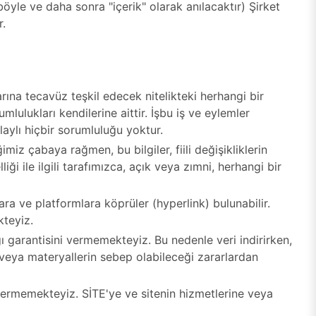
böyle ve daha sonra "içerik" olarak anılacaktır) Şirket
r.
rına tecavüz teşkil edecek nitelikteki herhangi bir
lulukları kendilerine aittir. İşbu iş ve eylemler
aylı hiçbir sorumluluğu yoktur.
iz çabaya rağmen, bu bilgiler, fiili değişikliklerin
liği ile ilgili tarafımızca, açık veya zımni, herhangi bir
ara ve platformlara köprüler (hyperlink) bulunabilir.
kteyiz.
garantisini vermemekteyiz. Bu nedenle veri indirirken,
r veya materyallerin sebep olabileceği zararlardan
vermemekteyiz. SİTE'ye ve sitenin hizmetlerine veya