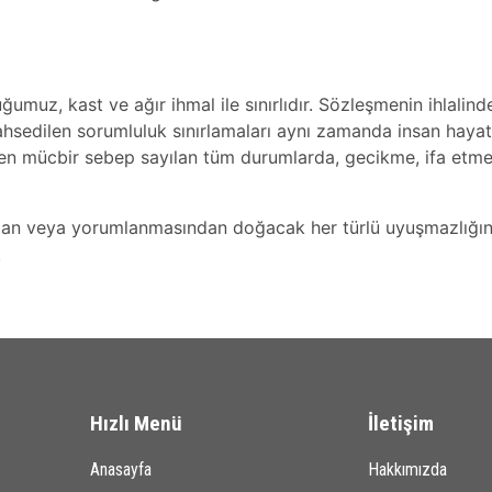
ğumuz, kast ve ağır ihmal ile sınırlıdır. Sözleşmenin ihlali
a bahsedilen sorumluluk sınırlamaları aynı zamanda insan haya
ken mücbir sebep sayılan tüm durumlarda, gecikme, ifa etme
n veya yorumlanmasından doğacak her türlü uyuşmazlığın 
.
Hızlı Menü
İletişim
Anasayfa
Hakkımızda