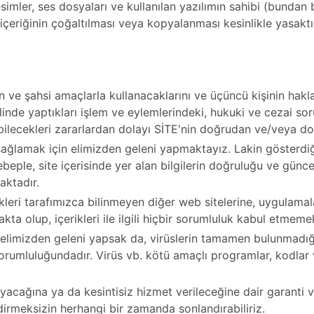
simler, ses dosyaları ve kullanılan yazılımın sahibi (bundan 
e içeriğinin çoğaltılması veya kopyalanması kesinlikle yasaktı
n ve şahsi amaçlarla kullanacaklarını ve üçüncü kişinin hakla
nde yaptıkları işlem ve eylemlerindeki, hukuki ve cezai sorum
bilecekleri zararlardan dolayı SİTE'nin doğrudan ve/veya dol
ağlamak için elimizden geleni yapmaktayız. Lakin gösterdiğim
 sebeple, site içerisinde yer alan bilgilerin doğruluğu ve güncel
aktadır.
ikleri tarafımızca bilinmeyen diğer web sitelerine, uygulamal
akta olup, içerikleri ile ilgili hiçbir sorumluluk kabul etmeme
elimizden geleni yapsak da, virüslerin tamamen bulunmadığı 
n sorumluluğundadır. Virüs vb. kötü amaçlı programlar, kodla
acağına ya da kesintisiz hizmet verileceğine dair garanti 
dirmeksizin herhangi bir zamanda sonlandırabiliriz.