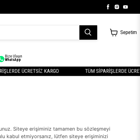
Sepetim
Bize Ulaşın
WhatsApp
İŞLERDE ÜCRETSİZ KARGO
TÜM SİPARİŞLERDE ÜCRET
uyunuz. Siteye erişiminiz tamamen bu sözleşmeyi
 kabul etmiyorsanız, lütfen siteye erişiminizi