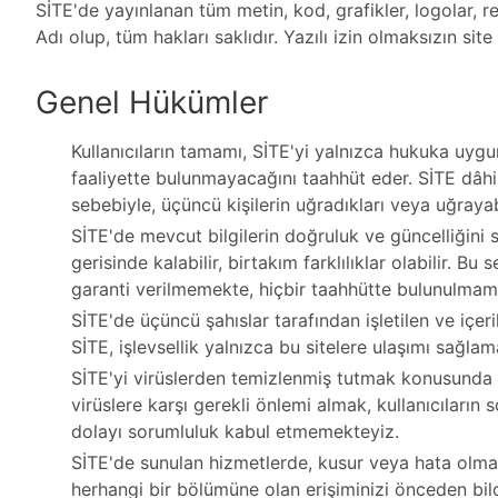
SİTE'de yayınlanan tüm metin, kod, grafikler, logolar, re
Adı olup, tüm hakları saklıdır. Yazılı izin olmaksızın sit
Genel Hükümler
Kullanıcıların tamamı, SİTE'yi yalnızca hukuka uygu
faaliyette bulunmayacağını taahhüt eder. SİTE dâhili
sebebiyle, üçüncü kişilerin uğradıkları veya uğraya
SİTE'de mevcut bilgilerin doğruluk ve güncelliğini s
gerisinde kalabilir, birtakım farklılıklar olabilir. Bu
garanti verilmemekte, hiçbir taahhütte bulunulmam
SİTE'de üçüncü şahıslar tarafından işletilen ve içer
SİTE, işlevsellik yalnızca bu sitelere ulaşımı sağlam
SİTE'yi virüslerden temizlenmiş tutmak konusunda 
virüslere karşı gerekli önlemi almak, kullanıcıları
dolayı sorumluluk kabul etmemekteyiz.
SİTE'de sunulan hizmetlerde, kusur veya hata olmay
herhangi bir bölümüne olan erişiminizi önceden bil