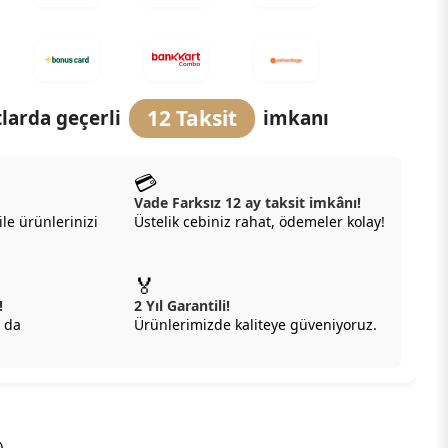
12 Taksit
larda geçerli
imkanı
💳
Vade Farksız 12 ay taksit imkânı!
ile ürünlerinizi
Üstelik cebiniz rahat, ödemeler kolay!
🏅
!
2 Yıl Garantili!
 da
Ürünlerimizde kaliteye güveniyoruz.