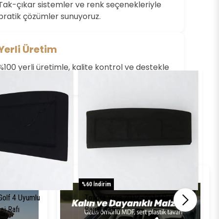
Değerlendirme Yazın
Tak-çıkar sistemler ve renk seçenekleriyle
pratik çözümler sunuyoruz.
Yerli Üretim
%100 yerli üretimle, kalite kontrol ve destekle
yanınızdayız.
%60 İndirim
%61 
olf 4 Uyumlu
Toyota Yaris 2012–2017 Pandizot
To
aj Rafı
Bagaj Rafı
Pa