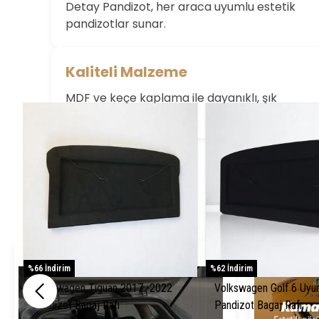
Bu ürün için değerlendirme yok
Detay Pandizot, her araca uyumlu estetik
pandizotlar sunar.
Kaliteli Malzeme
MDF ve keçe kaplama ile dayanıklı, şık
pandizotlar üretiyoruz.
%66 İndirim
%62 İndirim
Volkswagen Tiguan 2017 -2022
Volkswagen Golf 6 Uyu
Pandizot Bagaj Rafı
Pandizot Bagaj Rafı