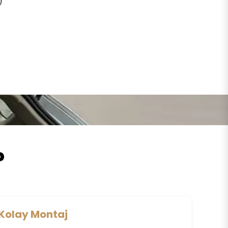
)
?
Kolay Montaj