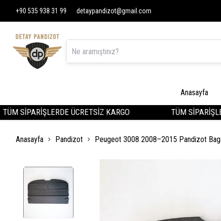
+90 535 938 31 99
detaypandizot@gmail.com
Anasayfa
M SİPARİŞLERDE ÜCRETSİZ KARGO
TÜM SİPARİŞLERD
Anasayfa
Pandizot
Peugeot 3008 2008–2015 Pandizot Baga