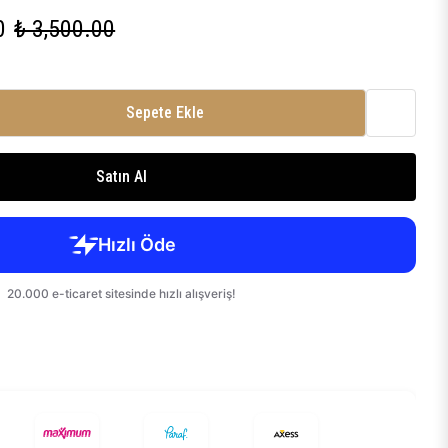
0
₺ 3,500.00
Sepete Ekle
Satın Al