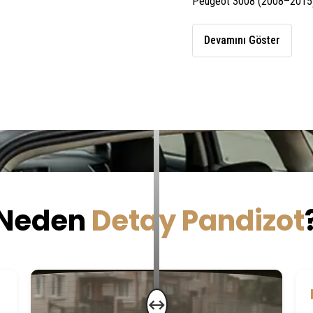
Peugeot
3008 (
2008–
2015
Devamını Göster
Neden
Detay Pandizot
↔