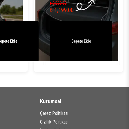
₺ 3,000.00
₺ 3
₺ 1,199.00
₺ 
epete Ekle
Sepete Ekle
Kurumsal
Çerez Politikası
Gizlilik Politikası