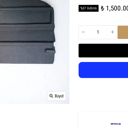
₺ 1,500.0
%57 İndirim
Büyüt