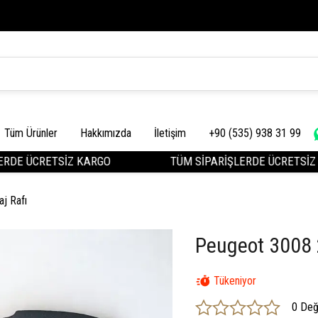
Tüm Ürünler
Hakkımızda
İletişim
+90 (535) 938 31 99
E ÜCRETSİZ KARGO
TÜM SİPARİŞLERDE ÜCRETSİZ KA
j Rafı
Peugeot 3008 
Tükeniyor
0 Değ