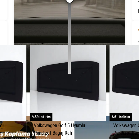
Öne Çıkanlar
%59 İndirim
%61 İndirim
mlu
Volkswagen Golf 5 Uyumlu
Volkswagen G
Pandizot Bagaj Rafı
Pandizot Bag