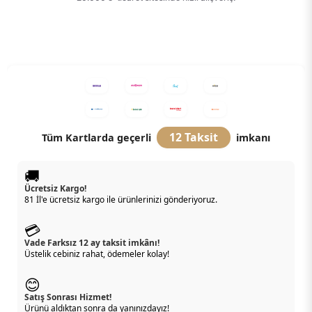
12 Taksit
Tüm Kartlarda geçerli
imkanı
🚚
Ücretsiz Kargo!
81 İl'e ücretsiz kargo ile ürünlerinizi gönderiyoruz.
💳
Vade Farksız 12 ay taksit imkânı!
Üstelik cebiniz rahat, ödemeler kolay!
😊
Satış Sonrası Hizmet!
Ürünü aldıktan sonra da yanınızdayız!