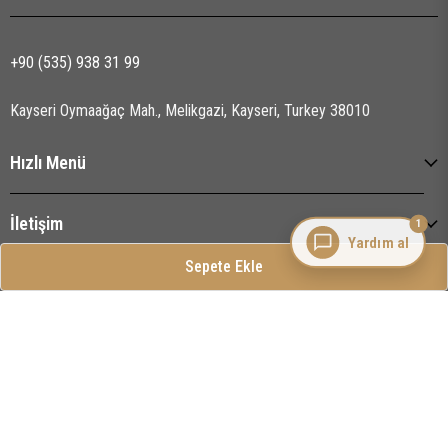
+90 (535) 938 31 99
Kayseri Oymaağaç Mah., Melikgazi, Kayseri, Turkey 38010
Hızlı Menü
İletişim
1
Yardım al
Sepete Ekle
Kurumsal
İptal
İkas e-ticaret ajansı | Alis Dijital
2025 Detay Pandizot