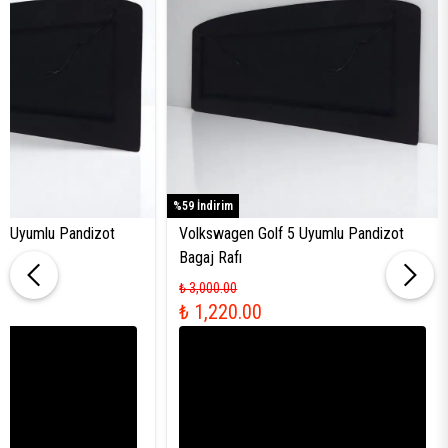
%59 İndirim
6 Uyumlu Pandizot
Volkswagen Golf 5 Uyumlu Pandizot
Bagaj Rafı
₺ 3,000.00
₺ 1,220.00
Kolay Montaj
Tak-çıkar sistemler ve renk
seçenekleriyle pratik çözümler