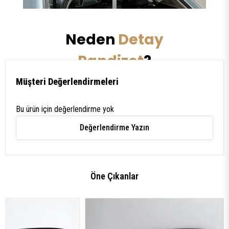
Neden
Detay
↔
Pandizot
?
Müşteri Değerlendirmeleri
Özgün Tasarım
Bu ürün için değerlendirme yok
Değerlendirme Yazın
Detay Pandizot, her araca uyumlu
estetik pandizotlar sunar.
Kaliteli Malzeme
Öne Çıkanlar
MDF ve keçe kaplama ile dayanıklı,
şık pandizotlar üretiyoruz.