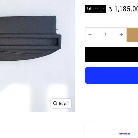
₺ 1,185.0
%61 İndirim
Büyüt