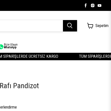
Sepetim
Bize Ulaşın
WhatsApp
İPARİŞLERDE ÜCRETSİZ KARGO
TÜM SİPARİŞLERDE Ü
Rafı Pandizot
erlendirme