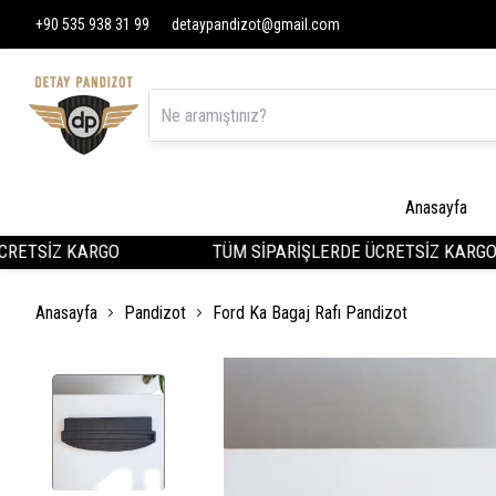
+90 535 938 31 99
detaypandizot@gmail.com
Anasayfa
ETSİZ KARGO
TÜM SİPARİŞLERDE ÜCRETSİZ KARGO
Anasayfa
Pandizot
Ford Ka Bagaj Rafı Pandizot