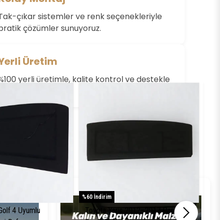
Değerlendirme Yazın
Tak-çıkar sistemler ve renk seçenekleriyle
pratik çözümler sunuyoruz.
Yerli Üretim
%100 yerli üretimle, kalite kontrol ve destekle
yanınızdayız.
%60 İndirim
%61 
olf 4 Uyumlu
Toyota Yaris 2012–2017 Pandizot
To