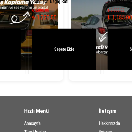
Pandizot Bagaj Rafı
Pandizot Bag
₺ 3,000.00
₺ 3,000.00
₺ 1,220.00
₺ 1,185.00
Sepete Ekle
S
Hızlı Menü
İletişim
Anasayfa
Hakkımızda