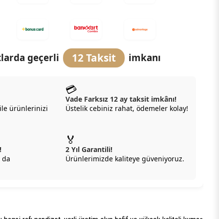
12 Taksit
larda geçerli
imkanı
💳
Vade Farksız 12 ay taksit imkânı!
ile ürünlerinizi
Üstelik cebiniz rahat, ödemeler kolay!
🏅
!
2 Yıl Garantili!
 da
Ürünlerimizde kaliteye güveniyoruz.