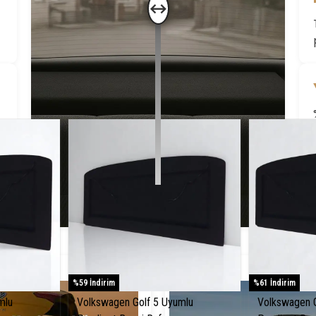
↔
Öne Çıkanlar
%59 İndirim
%61 İndirim
mlu
Volkswagen Golf 5 Uyumlu
Volkswagen G