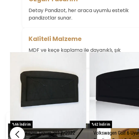
Bu ürün için değerlendirme yok
Detay Pandizot, her araca uyumlu estetik
pandizotlar sunar.
Kaliteli Malzeme
MDF ve keçe kaplama ile dayanıklı, şık
pandizotlar üretiyoruz.
%66 İndirim
%62 İndirim
Volkswagen Tiguan 2017 -2022
Volkswagen Golf 6 Uyu