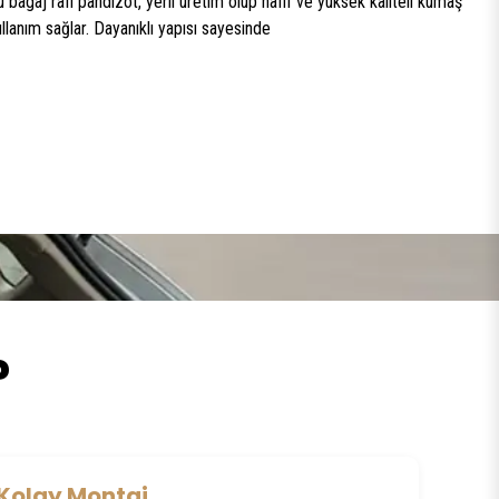
bagaj rafı pandizot, yerli üretim olup hafif ve yüksek kaliteli kumaş
lanım sağlar. Dayanıklı yapısı sayesinde
?
Kolay Montaj