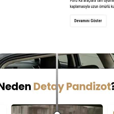
Ford Ka araçlara tam uyumlu 
kaplamasıyla uzun ömürlü kul
Devamını Göster
Neden
Detay Pandizot