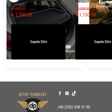
Pandizot Bagaj Rafı
Pandizot Bagaj Rafı
₺ 3,500.00
₺ 3,000.00
₺ 1,200.00
₺ 1,150.00
Sepete Ekle
Sepete Ekle
+90 (535) 938 31 99