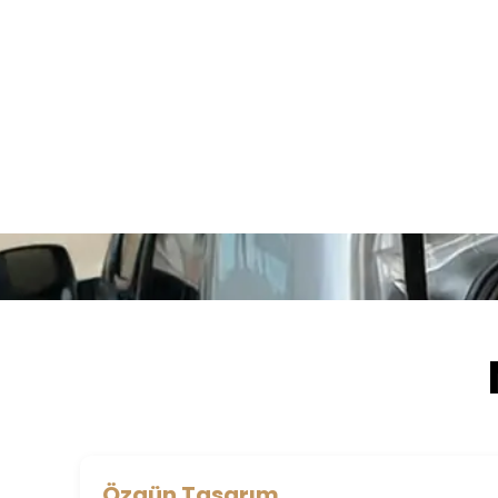
Müşteri Değerlendirmeleri
Özgün Tasarım