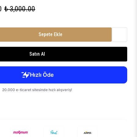
0
₺ 3,000.00
Sepete Ekle
Satın Al