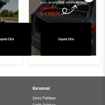
aj Rafı
Bagaj Rafı
Pa
₺ 3,000.00
₺ 3
₺ 1,199.00
₺ 
epete Ekle
Sepete Ekle
Kurumsal
Çerez Politikası