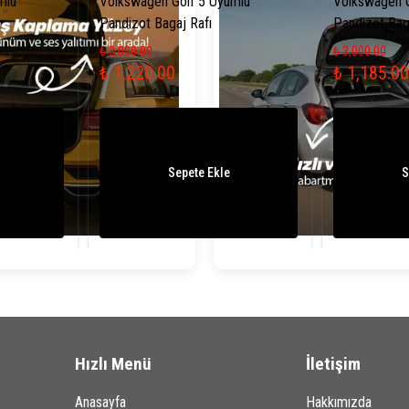
mlu
Volkswagen Golf 5 Uyumlu
Volkswagen G
Pandizot Bagaj Rafı
Pandizot Bag
₺ 3,000.00
₺ 3,000.00
₺ 1,220.00
₺ 1,185.00
Sepete Ekle
S
Hızlı Menü
İletişim
Anasayfa
Hakkımızda