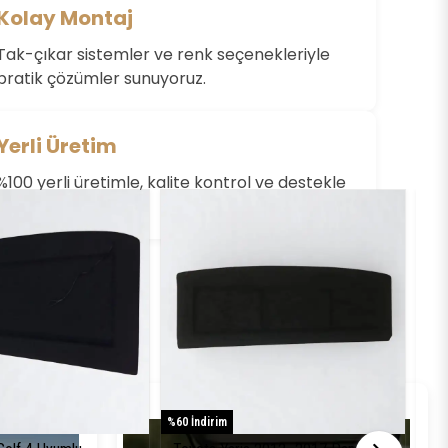
Kolay Montaj
Değerlendirme Yazın
Tak-çıkar sistemler ve renk seçenekleriyle
pratik çözümler sunuyoruz.
Yerli Üretim
%100 yerli üretimle, kalite kontrol ve destekle
yanınızdayız.
%60 İndirim
%61 