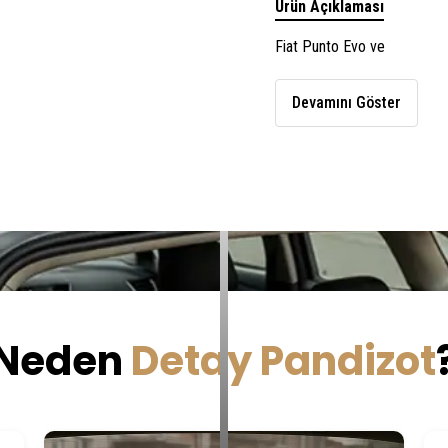
Ürün Açıklaması
Fiat
Punto
Evo
ve
Devamını Göster
Neden
Detay Pandizot