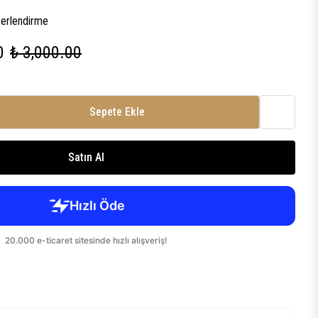
erlendirme
0
₺ 3,000.00
Sepete Ekle
Satın Al