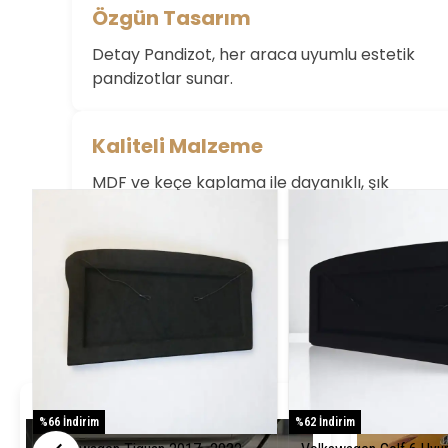
Özgün Tasarım
Bu ürün için değerlendirme yok
Detay Pandizot, her araca uyumlu estetik
pandizotlar sunar.
Kaliteli Malzeme
MDF ve keçe kaplama ile dayanıklı, şık
pandizotlar üretiyoruz.
%66 İndirim
%62 İndirim