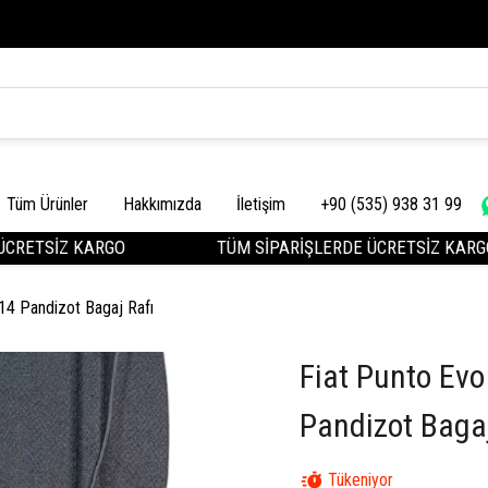
Tüm Ürünler
Hakkımızda
İletişim
+90 (535) 938 31 99
ETSİZ KARGO
TÜM SİPARİŞLERDE ÜCRETSİZ KARGO
4 Pandizot Bagaj Rafı
Fiat Punto Ev
Pandizot Bagaj
Tükeniyor