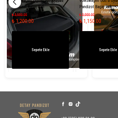
Volkswagen Tiguan 2017 -2022
Volkswagen Golf 6 Uyu
Pandizot Bagaj Rafı
Pandizot Bagaj Rafı
₺ 3,500.00
₺ 3,000.00
₺ 1,200.00
₺ 1,150.00
Sepete Ekle
Sepete Ekle