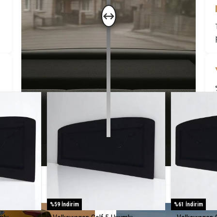
↔
Öne Çıkanlar
%59 İndirim
%61 İndirim