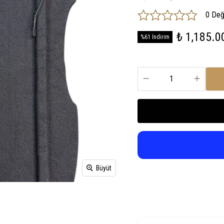
0 Değ
₺ 1,185.0
%61 İndirim
Büyüt