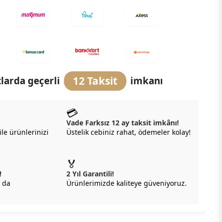
12 Taksit
larda geçerli
imkanı
💳
Vade Farksız 12 ay taksit imkânı!
ile ürünlerinizi
Üstelik cebiniz rahat, ödemeler kolay!
🏅
!
2 Yıl Garantili!
 da
Ürünlerimizde kaliteye güveniyoruz.