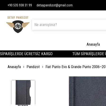
+90 535 938 31 99
detaypandizot@gmail.com
Anasayfa
ARİŞLERDE ÜCRETSİZ KARGO
TÜM SİPARİŞLERDE ÜCR
Anasayfa
Pandizot
Fiat Punto Evo & Grande Punto 2006–201